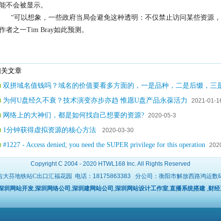
能不会被显示。
“可以想象，一些政府当局会避免这种透明：不仅禁止访问某些资源，
作者之一Tim Bray如此预测。
关文章
双拼域名值钱吗？域名的价值要看多方面的，一是品种，二是后缀，三
为何U盘经久不衰？技术演变亦步亦趋 惟愿U盘产品永葆活力
2021-01-1
网络上的大神们，都是如何找自己想要的资源?
2020-05-3
1分钟获得虚拟资源的核心方法
2020-03-30
#1227 - Access denied; you need the SUPER privilege for this operation
202
Copyright C 2004 - 2020 HTWL168 Inc. All Rights Reserved
吉大芬地铁站C出口汇福花园 电话：
18175863383
分公司：衡阳市解放西路鸿运数码广场 
深圳网站开发
,
深圳网络公司
,
深圳建网站公司
,
深圳网站设计工作室
,
直播系统搭建
,
财经