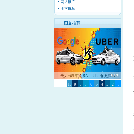
网络推广
图文推荐
图文推荐
无人出租车这场仗，Uber怕是要被
10
Google彻底击败了
9
8
7
6
5
4
3
2
1