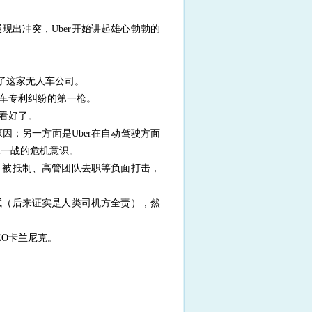
出冲突，Uber开始讲起雄心勃勃的
购了这家无人车公司。
车专利纠纷的第一枪。
更看好了。
因；另一方面是Uber在自动驾驶方面
水一战的危机意识。
扰、被抵制、高管团队去职等负面打击，
试（后来证实是人类司机方全责），然
EO卡兰尼克。