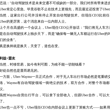
态说：“自动驾驶技术是未来交通不可或缺的一部分。我们对所有带来进步
Uber肯定心里急。毕竟谷歌不止在技术上更领先，而且最近还投资了Uber的
当然，这家出行公司并没有停止开发自动驾驶技术。但现任CEO比前
Uber的更厉害，这个消息来自一位内部人士。
上个月在高盛的一个会议上，Uber现任CEO公开放话：“我们将无人车方
是在自动驾驶技术上独步天下，而是“确保每一辆无人车都运行在Uber
们的业务”。
真是换帅就是换天，天变了，道也在变。
利益=盟友
当然，时移世易，如今有利可图，为啥不能一切朝钱看？
好处自然也是显而易见的。
一方面，Uber-Waymo一旦正式合作，对于无人车出行市场必然是笔重磅
络，Waymo有自动驾驶领域一骑绝尘的技术，双方合作，对整个市场
义。
虽然Waymo自营出行平台，可以拿下全部收入，但跟Uber合作，可
了。
Uber也一点不亏，Uber现任CEO在内部会议上更新了算账方式——如果