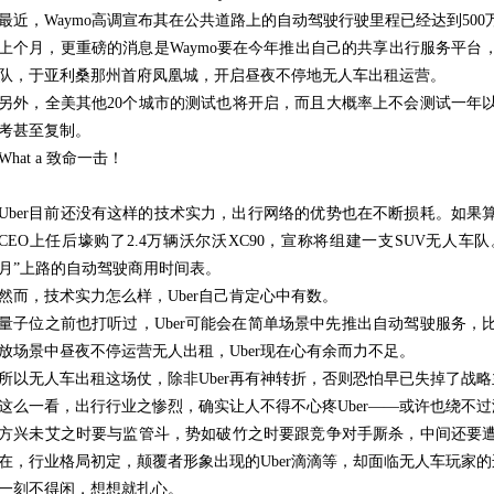
最近，Waymo高调宣布其在公共道路上的自动驾驶行驶里程已经达到50
上个月，更重磅的消息是Waymo要在今年推出自己的共享出行服务平台
队，于亚利桑那州首府凤凰城，开启昼夜不停地无人车出租运营。
另外，全美其他20个城市的测试也将开启，而且大概率上不会测试一年
考甚至复制。
What a 致命一击！
Uber目前还没有这样的技术实力，出行网络的优势也在不断损耗。如果算
CEO上任后壕购了2.4万辆沃尔沃XC90，宣称将组建一支SUV无人车
月”上路的自动驾驶商用时间表。
然而，技术实力怎么样，Uber自己肯定心中有数。
量子位之前也打听过，Uber可能会在简单场景中先推出自动驾驶服务，
放场景中昼夜不停运营无人出租，Uber现在心有余而力不足。
所以无人车出租这场仗，除非Uber再有神转折，否则恐怕早已失掉了战
这么一看，出行行业之惨烈，确实让人不得不心疼Uber——或许也绕不
方兴未艾之时要与监管斗，势如破竹之时要跟竞争对手厮杀，中间还要
在，行业格局初定，颠覆者形象出现的Uber滴滴等，却面临无人车玩家
一刻不得闲，想想就扎心。