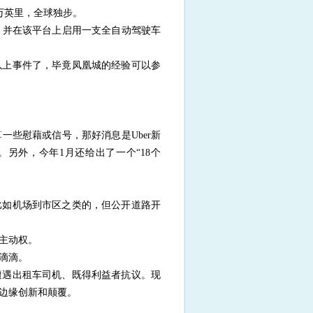
0万英里，全球独步。
，并在该平台上启用一支全自动驾驶车
以上事件了，毕竟凤凰城的经验可以参
一些慰藉或信号，那好消息是Uber新
队。另外，今年1月还给出了一个“18个
比如机场到市区之类的，但公开道路开
略主动权。
过滴滴。
遭遇出租车司机、既得利益者抗议。现
的边缘创新和颠覆。