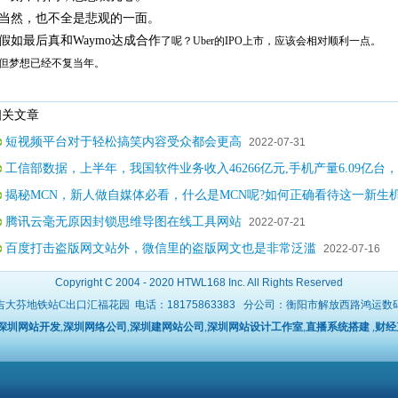
当然，也不全是悲观的一面。
假如最后真和Waymo达成合作
了呢？Uber的IPO上市，应该会相对顺利一点。
但梦想已经不复当年。
关文章
短视频平台对于轻松搞笑内容受众都会更高
2022-07-31
工信部数据，上半年，我国软件业务收入46266亿元,手机产量6.09亿台，
揭秘MCN，新人做自媒体必看，什么是MCN呢?如何正确看待这一新生机
腾讯云毫无原因封锁思维导图在线工具网站
2022-07-21
百度打击盗版网文站外，微信里的盗版网文也是非常泛滥
2022-07-16
Copyright C 2004 - 2020 HTWL168 Inc. All Rights Reserved
吉大芬地铁站C出口汇福花园 电话：
18175863383
分公司：衡阳市解放西路鸿运数码广场 
深圳网站开发
,
深圳网络公司
,
深圳建网站公司
,
深圳网站设计工作室
,
直播系统搭建
,
财经