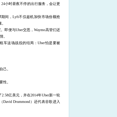
休、24小时昼夜不停的出行服务，会让更
泥潭期间，Lyft不仅趁机加快市场份额抢
涨。
即便与Uber交恶，Waymo高管们还
无情。
租车这场战役的结局：Uber怕是要被
自己。
要性。
.58亿美元，并在2014年Uber新一轮
id Drummond）还代表谷歌进入