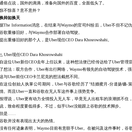
通俗点说，国外的滴滴，准备向国外的百度，全面低头了。
惊不惊喜？意不意外？
换帅如换天
据The Information消息，在结束与Waymo的官司纠纷后，Uber
谷歌重修旧好，与Waymo合作部署自动驾驶。
提出重修旧好的那个人，是Uber现任CEO Dara Khosrowshahi。
△ Uber现任CEO Dara Khosrowshahi
自这位Uber新任CEO去年上任以来，这种想法便已经传达给了Uber管理层
了想法：双方合作，Uber有出行网络，Waymo有领先的自动驾驶技术，
这与Uber前任CEO卡兰尼克的想法截然不同。
在这位创始人执掌公司期间，Uber与谷歌经历了“结婚蜜月-分道扬镳-
情。而且Uber一直和谷歌在无人车这件事上强势竞争。
按理说，Uber更有动力全情投入无人车，毕竟无人出租车的浪潮抓不住，
说，致命程度要低得多。不过，似乎Uber没能跟上谷歌的技术脚步。
但是……
谷歌并没有表现出太大的热情。
没有任何迹象表明，Waymo目前有意联手Uber。在被问及这件事时，谷