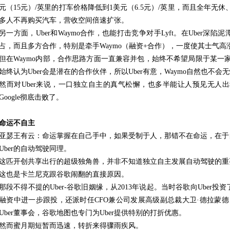
元（15元）/英里的打车价格降低到1美元（6.5元）/英里，而且全年无
多人不再购买汽车，营收空间倍速扩张。
另一方面，Uber和Waymo合作，也能打击竞争对手Lyft。在Uber深陷
占，而且多方合作，特别是牵手Waymo（融资+合作），一度使其士气高
但在Waymo内部，合作思路方面一直兼容并包，始终不希望局限于某一家。
始终认为Uber会是潜在的合作伙伴，所以Uber有意，Waymo自然也不会
然而对Uber来说，一口独立自主的真气松懈，也多半能让人预见无人出
Google彻底击败了。
命运不自主
亚瑟王有云：命运掌握在自己手中，如果受制于人，那错不在命运，在于
Uber的自动驾驶同理。
这匹开创共享出行的超级独角兽，并非不知道独立自主发展自动驾驶的重
这也是卡兰尼克跟谷歌闹翻的直接原因。
那段不得不提的Uber-谷歌旧姻缘，从2013年说起。当时谷歌向Uber投资了2
融资中进一步跟投，还派时任CFO兼公司发展高级副总裁大卫·德拉蒙德（Dav
Uber董事会，谷歌地图也专门为Uber提供特别的打折优惠。
然而蜜月期短暂而迅速，转折来得骤雨疾风。