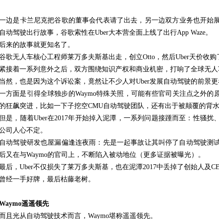
一边是卡兰尼克把谷歌的董事会代表请了出去，另一边双方业务也开始展现
自动驾驶出行故事，谷歌索性在Uber大本营全面上线了出行App Waze。
后来的故事就更知名了。
谷歌无人车核心工程师莱万多夫斯基出走，创立Otto，然后Uber天价收
紧接着一系列意外之后，双方围绕知识产权和商业机密，打响了全球无人
当然，也是因为这个诉讼案，竟然让不少人对Uber发展自动驾驶的前景
一方面是引得全球独步的Waymo特殊关照，可能有些官司关注点之外的原
的狂飙突进，比如一下子挖空CMU自动驾驶团队，还有出于被颠覆的背
但是，随着Uber在2017年开始掉入泥潭，一系列问题接踵而至：性骚
公司人心不定。
自动驾驶研发也屋漏偏逢连夜雨：先是一起事故让其叫停了自动驾驶测
后又在与Waymo的官司上，不断陷入被动地位（更多证据被曝光）。
最后，Uber不仅损失了莱万多夫斯基，也在泥潭2017中丢掉了创始人及C
曾经一手好牌，最后枯藤老树。
Waymo遥遥领先
而且光从自动驾驶技术而言，Waymo堪称遥遥领先。