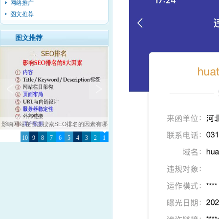
网络推广
图文推荐
图文推荐
影响网站在百度搜索SEO排名的因素有哪
10
9
8
些？
7
6
5
4
3
2
1