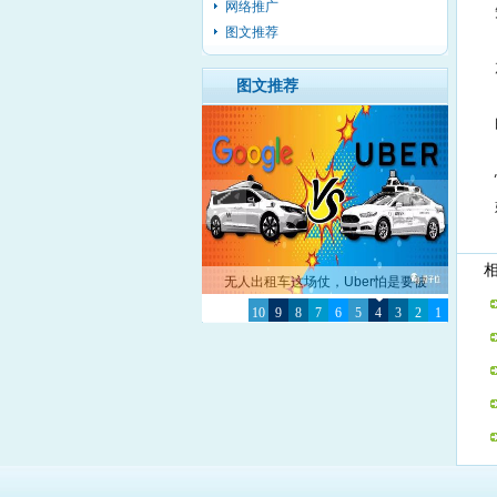
网络推广
图文推荐
图文推荐
相
无人出租车这场仗，Uber怕是要被
10
Google彻底击败了
9
8
7
6
5
4
3
2
1