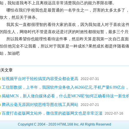
知，我知道我考不上且离很远且非常清楚我自己的能力界限在哪。
哪怕在我们学校我也是最普通的一名学生之一，厉害的太多太多了
放大，然后关于捧杀。
我其实一直都很理智的看待大家的喜欢，因为我知道人对于喜欢这
的陌生人，网络时代不管是喜欢还是讨厌的时效性都很短暂，最多三个月
所以我希望你也能理性看待这件事，然后昨天算是我第一次自己直面这
怕但他完全不让我看，所以对于我算是一种成长?果然成长都是伴随着
始，加油吧
关文章
短视频平台对于轻松搞笑内容受众都会更高
2022-07-31
工信部数据，上半年，我国软件业务收入46266亿元,手机产量6.09亿台，
揭秘MCN，新人做自媒体必看，什么是MCN呢?如何正确看待这一新生机
腾讯云毫无原因封锁思维导图在线工具网站
2022-07-21
百度打击盗版网文站外，微信里的盗版网文也是非常泛滥
2022-07-16
Copyright C 2004 - 2020 HTWL168 Inc. All Rights Reserved