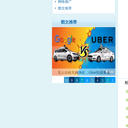
网络推广
图文推荐
图文推荐
无人出租车这场仗，Uber怕是要被
10
Google彻底击败了
9
8
7
6
5
4
3
2
1
相