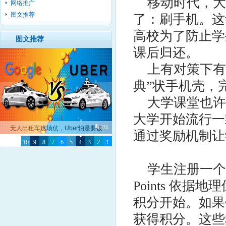
移动时代，大
网络推广
图文推荐
了：刷手机。这
高校为了防止学
图文推荐
课后归还。
上有对策下有
典”状手机壳，
大学课堂也许
大学开始流行一款“
无人出租车这场仗，Uber怕是要被
通过奖励机制让
10
Google彻底击败了
9
8
7
6
5
4
3
2
1
学生注册一个账
Points 依
积分开始。如果
获得积分。这些