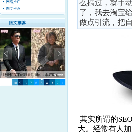
么搞过，就手
网络推广
图文推荐
了，我去淘宝
做点引流，把自己
图文推荐
那些彻夜不眠鼓吹币圈的，非奸即盗！
10
9
8
7
6
5
4
3
2
1
其实所谓的SE
大。经常有人加