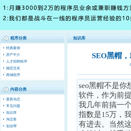
程序分类
知识库
经典案例
SEO黑帽
房产中介
人才招聘程序
婚恋交友
商城程序
seo黑帽不是
内容分类
软件，作为前
最新动态
我几年前搞一个
常见问题
指数是15万，
知识库
淘宝客
有进去。当然
创业帮