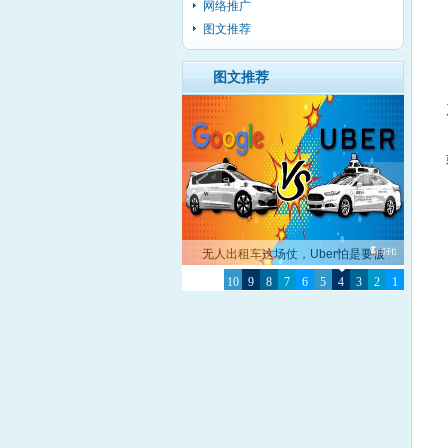
网络推广
图文推荐
图文推荐
那些彻夜不眠鼓吹币圈的，非奸即盗！
10
9
8
7
6
5
4
3
2
1