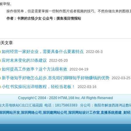
被举报。
操作很简单，但是需要掌握一些制作图片或者视频的技巧。不然你做出来的图很
作者：卡牌的古怪少女 公众号：摸鱼项目情报站
关文章
如何经营一家好企业，需要具备什么要素特点
2022-06-3
应对未来变化的33条建议
2022-05-20
如何提高工作效率？这个方法很有效
2022-04-19
新手做知乎好物怎么起步,首先咱们聊聊知乎好物赚钱的优势
2022-03-25
小红书实操玩法详细教程，轻松当老板！
2022-03-16
Copyright C 2004 - 2020 HTWL168 Inc. All Rights Reserved
吉大芬地铁站C出口汇福花园 电话：
18175863383
分公司：衡阳市解放西路鸿运数码广场 
深圳网站开发
,
深圳网络公司
,
深圳建网站公司
,
深圳网站设计工作室
,
直播系统搭建
,
财经