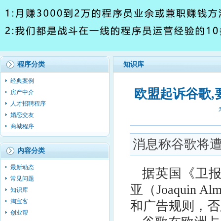
程序分类
知识库
经典案例
欧盟起诉谷歌,
房产中介
人才招聘程序
婚恋交友
商城程序
消息称谷歌将遭
内容分类
最新动态
据英国《卫报
常见问题
亚（Joaquin A
知识库
淘宝客
和广告规则，否
创业帮