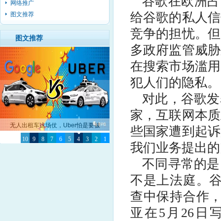
谷歌在欧洲占
网络推广
给谷歌的私人信
图文推荐
竞争的担忧。但
图文推荐
多政府监管威胁
在搜索市场滥用
犯人们的隐私。
对此，谷歌发
家，互联网本质
无人出租车这场仗，Uber怕是要被
些国家遭到起诉
10
Google彻底击败了
9
8
7
6
5
4
3
2
1
我们业务提出的
不同寻常的是
不是上法庭。谷
查中保持合作，
亚在5月26日