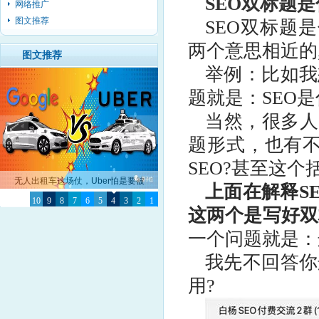
SEO双标题是
网络推广
图文推荐
SEO双标题
两个意思相近的
图文推荐
举例：比如我
题就是：SEO是
当然，很多人
题形式，也有不
SEO?甚至这
无人出租车这场仗，Uber怕是要被
上面在解释S
10
Google彻底击败了
9
8
7
6
5
4
3
2
1
这两个是写好双
一个问题就是：
我先不回答你
用?