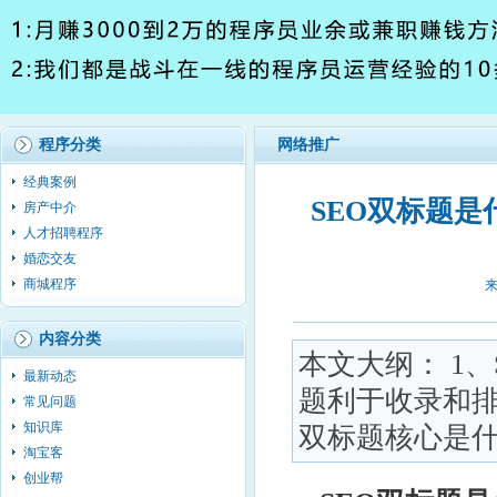
程序分类
网络推广
经典案例
SEO双标题是
房产中介
人才招聘程序
婚恋交友
商城程序
来
内容分类
本文大纲： 1、
最新动态
题利于收录和排名
常见问题
知识库
双标题核心是什
淘宝客
创业帮