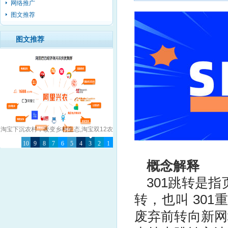
网络推广
图文推荐
图文推荐
无人出租车这场仗，Uber怕是要被
10
Google彻底击败了
9
8
7
6
5
4
3
2
1
概念解释
301跳转是指
转，也叫 301
废弃前转向新网