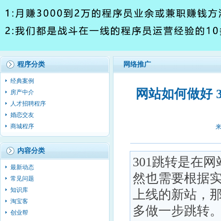
程序分类
网络推广
经典案例
网站如何做好 3
房产中介
人才招聘程序
婚恋交友
商城程序
来
内容分类
301跳转是在
最新动态
然也需要根据
常见问题
知识库
上线的新站，那
淘宝客
多做一步跳转。ht
创业帮