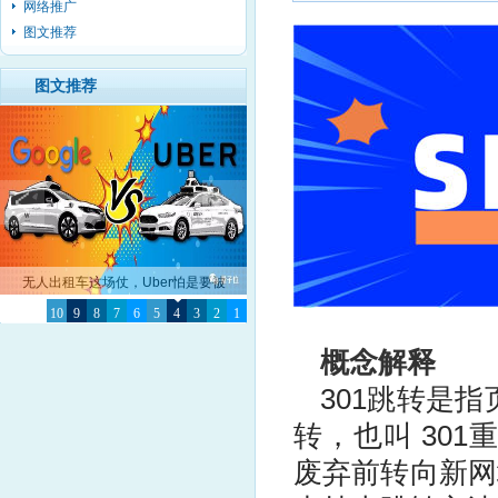
网络推广
图文推荐
图文推荐
无人出租车这场仗，Uber怕是要被
10
Google彻底击败了
9
8
7
6
5
4
3
2
1
概念解释
301跳转是指
转，也叫 301
废弃前转向新网