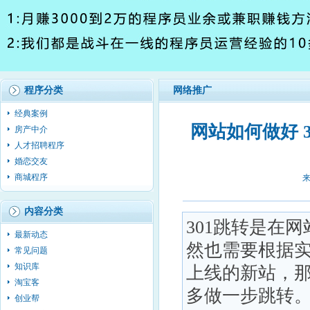
程序分类
网络推广
经典案例
网站如何做好 3
房产中介
人才招聘程序
婚恋交友
商城程序
来
内容分类
301跳转是在
最新动态
然也需要根据
常见问题
知识库
上线的新站，那
淘宝客
多做一步跳转。ht
创业帮